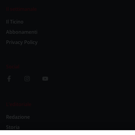
Il settimanale
Il Ticino
Abbonamenti
Privacy Policy
Social
L’editoriale
Redazione
Storia