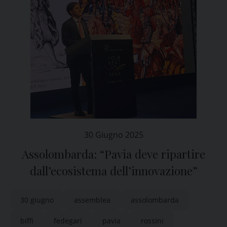
30 Giugno 2025
Assolombarda: “Pavia deve ripartire
dallʼecosistema dellʼinnovazione”
30 giugno
assemblea
assolombarda
biffi
fedegari
pavia
rossini