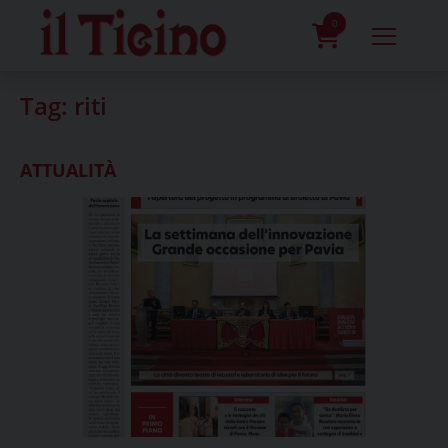
Skip
to
0
content
prodotti
Tag:
riti
ATTUALITÀ