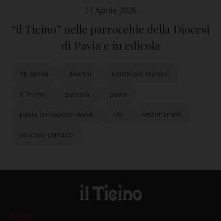
11 Aprile 2026
“il Ticino” nelle parrocchie della Diocesi
di Pavia e in edicola
10 aprile
diocesi
editoriale repossi
Il Ticino
pasqua
pavia
pavia innovation week
riti
settimanale
vescovo corrado
News