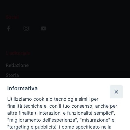
Social
L’editoriale
Redazione
Storia
Informativa
Abbonamenti
Utilizziamo cookie o tecnologie simili per
finalità tecniche e, con il tuo consenso, anche per
Abbonamento Annuale Digitale
altre finalità ("interazioni e funzionalità semplici",
"miglioramento dell'esperienza", "misurazione" e
Abbonamento Annuale Cartaceo
"targeting e pubblicità") come specificato nella