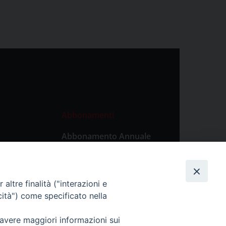
Abbonamenti
Abbonamento Annuale
Digitale
Abbonamento Annuale
Cartaceo
altre finalità ("interazioni e
Abbonamento Singola
cità") come specificato nella
Copia Digitale
 avere maggiori informazioni sui