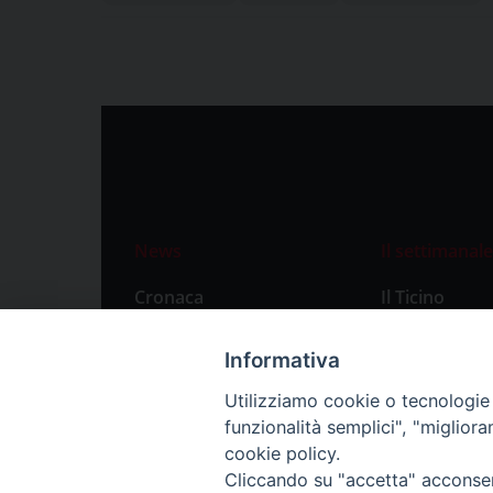
News
Il settimanale
Cronaca
Il Ticino
Attualità
Abbonament
Informativa
Primo Piano
Privacy Polic
Utilizziamo cookie o tecnologie s
Territorio
funzionalità semplici", "miglior
Città
cookie policy.
Cliccando su "accetta" acconsent
Politica