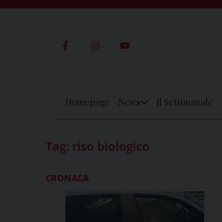
Skip
to
content
Homepage
News
Il Settimanale
Apri
Menu
Tag:
riso biologico
CRONACA