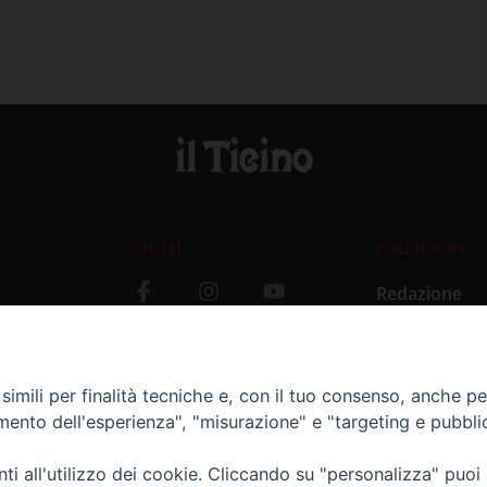
Social
L’editoriale
Redazione
i
Storia
y
imili per finalità tecniche e, con il tuo consenso, anche per 
amento dell'esperienza", "misurazione" e "targeting e pubbli
i all'utilizzo dei cookie. Cliccando su "personalizza" puoi