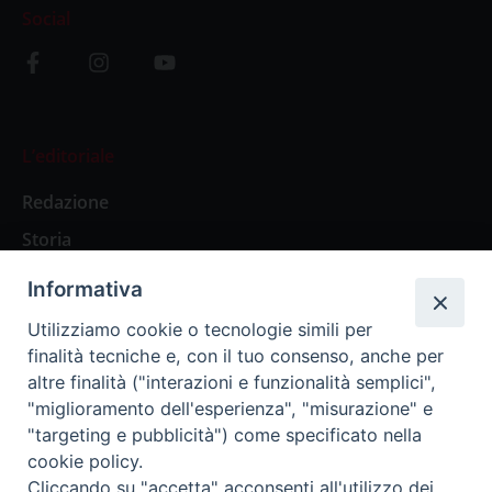
Social
L’editoriale
Redazione
Storia
Informativa
Abbonamenti
Utilizziamo cookie o tecnologie simili per
finalità tecniche e, con il tuo consenso, anche per
Abbonamento Annuale Digitale
altre finalità ("interazioni e funzionalità semplici",
"miglioramento dell'esperienza", "misurazione" e
Abbonamento Annuale Cartaceo
"targeting e pubblicità") come specificato nella
Abbonamento Singola Copia Digitale
cookie policy.
Cliccando su "accetta" acconsenti all'utilizzo dei