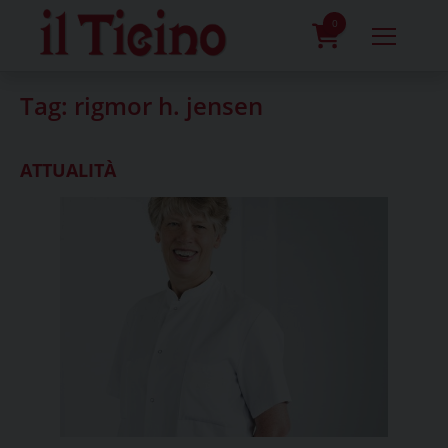
Skip
to
0
content
prodotti
Tag:
rigmor h. jensen
ATTUALITÀ