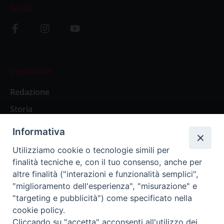
Social
L’editoriale
Redazione
Storia
Informativa
Abbonamenti
Utilizziamo cookie o tecnologie simili per
finalità tecniche e, con il tuo consenso, anche per
Abbonamento Annuale Digitale
altre finalità ("interazioni e funzionalità semplici",
"miglioramento dell'esperienza", "misurazione" e
Abbonamento Annuale Cartaceo
"targeting e pubblicità") come specificato nella
Abbonamento Singola Copia Digitale
cookie policy.
Cliccando su "accetta" acconsenti all'utilizzo dei