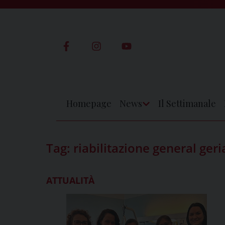
Skip
to
content
Homepage
News
Il Settimanale
Apri
Menu
Tag:
riabilitazione general geri
ATTUALITÀ