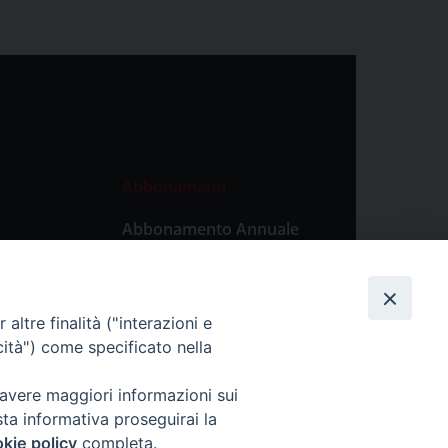
Abbonamenti
Abbonamento Annuale
Digitale
Abbonamento Annuale
Cartaceo
altre finalità ("interazioni e
Abbonamento Singola
cità") come specificato nella
Copia Digitale
 avere maggiori informazioni sui
sta informativa proseguirai la
kie policy
completa.