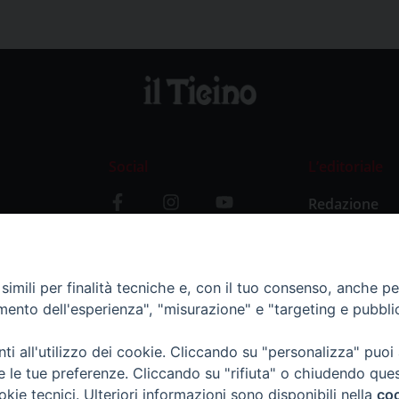
Social
L’editoriale
Redazione
i
Storia
y
imili per finalità tecniche e, con il tuo consenso, anche per 
amento dell'esperienza", "misurazione" e "targeting e pubbli
i all'utilizzo dei cookie. Cliccando su "personalizza" puoi
re le tue preferenze. Cliccando su "rifiuta" o chiudendo que
okie tecnici. Ulteriori informazioni sono disponibili nella
coo