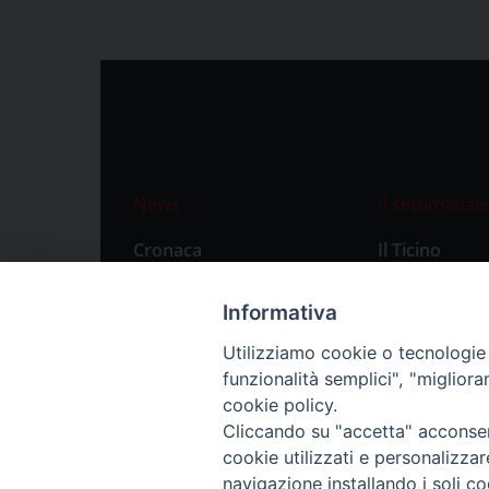
News
Il settimanale
Cronaca
Il Ticino
Attualità
Abbonament
Informativa
Primo Piano
Privacy Polic
Utilizziamo cookie o tecnologie s
Territorio
funzionalità semplici", "miglior
Città
cookie policy.
Cliccando su "accetta" acconsent
Politica
cookie utilizzati e personalizza
Sport
navigazione installando i soli co