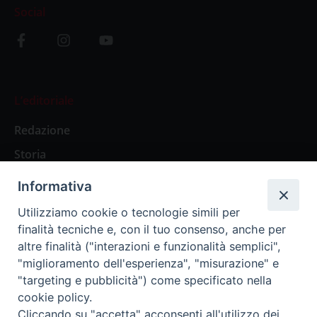
Social
L’editoriale
Redazione
Storia
Informativa
Abbonamenti
Utilizziamo cookie o tecnologie simili per
finalità tecniche e, con il tuo consenso, anche per
Abbonamento Annuale Digitale
altre finalità ("interazioni e funzionalità semplici",
"miglioramento dell'esperienza", "misurazione" e
Abbonamento Annuale Cartaceo
"targeting e pubblicità") come specificato nella
Abbonamento Singola Copia Digitale
cookie policy.
Cliccando su "accetta" acconsenti all'utilizzo dei