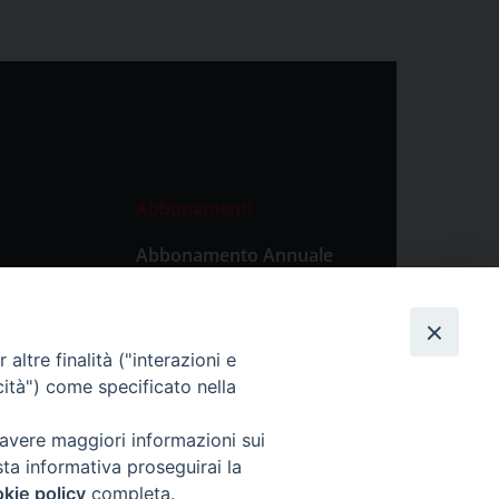
Abbonamenti
Abbonamento Annuale
Digitale
Abbonamento Annuale
Cartaceo
altre finalità ("interazioni e
Abbonamento Singola
cità") come specificato nella
Copia Digitale
 avere maggiori informazioni sui
sta informativa proseguirai la
kie policy
completa.