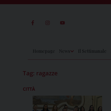
Skip
to
content
Homepage
News
Il Settimanale
Apri
Menu
Tag:
ragazze
CITTÀ