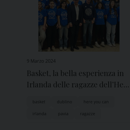
9 Marzo 2024
Basket, la bella esperienza in
Irlanda delle ragazze dell’Her
You Can Pavia
basket
dublino
here you can
irlanda
pavia
ragazze