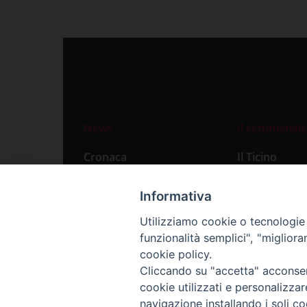
News
Il settimanale
Cronaca
Il Ticino
Attualità
Abbonament
Informativa
Primo Piano
Privacy Polic
Utilizziamo cookie o tecnologie s
Territorio
funzionalità semplici", "miglior
Città
cookie policy.
Cliccando su "accetta" acconsent
Politica
cookie utilizzati e personalizza
Sport
navigazione installando i soli co