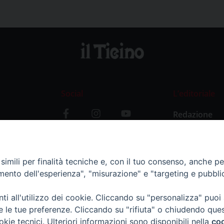
Social
L’editoriale
Redazione
i
Storia
y
imili per finalità tecniche e, con il tuo consenso, anche per 
amento dell'esperienza", "misurazione" e "targeting e pubbli
i all'utilizzo dei cookie. Cliccando su "personalizza" puoi
re le tue preferenze. Cliccando su "rifiuta" o chiudendo que
okie tecnici. Ulteriori informazioni sono disponibili nella
coo