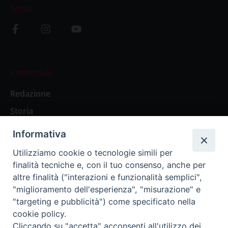
Social
L’editoriale
Redazione
Storia
Informativa
Abbonamenti
Utilizziamo cookie o tecnologie simili per
finalità tecniche e, con il tuo consenso, anche per
Abbonamento Annuale Digitale
altre finalità ("interazioni e funzionalità semplici",
"miglioramento dell'esperienza", "misurazione" e
Abbonamento Annuale Cartaceo
"targeting e pubblicità") come specificato nella
Abbonamento Singola Copia Digitale
cookie policy.
Cliccando su "accetta" acconsenti all'utilizzo dei