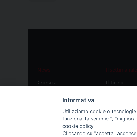
News
Il settimanale
Cronaca
Il Ticino
Attualità
Abbonament
Informativa
Primo Piano
Privacy Polic
Utilizziamo cookie o tecnologie s
Territorio
funzionalità semplici", "miglior
Città
cookie policy.
Cliccando su "accetta" acconsent
Politica