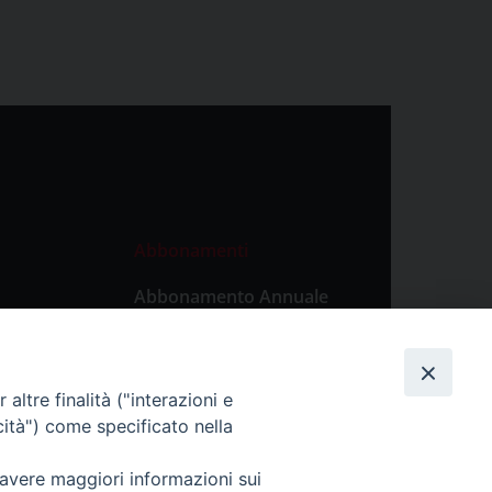
Abbonamenti
Abbonamento Annuale
Digitale
Abbonamento Annuale
Cartaceo
altre finalità ("interazioni e
Abbonamento Singola
cità") come specificato nella
Copia Digitale
 avere maggiori informazioni sui