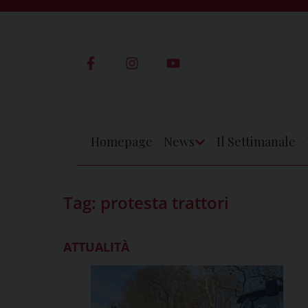
Skip
to
content
Homepage
News
Il Settimanale
Apri
Menu
Tag:
protesta trattori
ATTUALITÀ