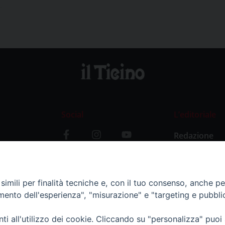
Social
L’editoriale
Redazione
i
Storia
y
imili per finalità tecniche e, con il tuo consenso, anche per 
amento dell'esperienza", "misurazione" e "targeting e pubbli
i all'utilizzo dei cookie. Cliccando su "personalizza" puoi