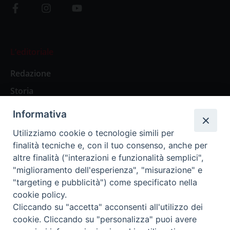
L’editoriale
Redazione
Storia
Informativa
Abbonamenti
Utilizziamo cookie o tecnologie simili per
finalità tecniche e, con il tuo consenso, anche per
Abbonamento Annuale Digitale
altre finalità ("interazioni e funzionalità semplici",
"miglioramento dell'esperienza", "misurazione" e
Abbonamento Annuale Cartaceo
"targeting e pubblicità") come specificato nella
Abbonamento Singola Copia Digitale
cookie policy.
Cliccando su "accetta" acconsenti all'utilizzo dei
cookie. Cliccando su "personalizza" puoi avere