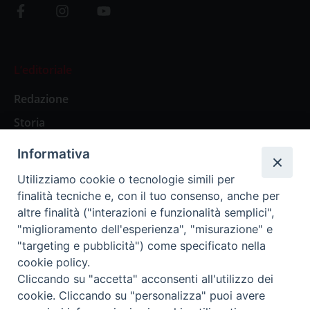
L’editoriale
Redazione
Storia
Informativa
Abbonamenti
Utilizziamo cookie o tecnologie simili per
finalità tecniche e, con il tuo consenso, anche per
Abbonamento Annuale Digitale
altre finalità ("interazioni e funzionalità semplici",
"miglioramento dell'esperienza", "misurazione" e
Abbonamento Annuale Cartaceo
"targeting e pubblicità") come specificato nella
Abbonamento Singola Copia Digitale
cookie policy.
Cliccando su "accetta" acconsenti all'utilizzo dei
cookie. Cliccando su "personalizza" puoi avere