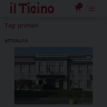
Skip
to
0
content
prodotti
Tag:
primari
ATTUALITÀ