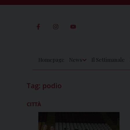
Skip
to
content
Homepage
News
Il Settimanale
Apri
Menu
Tag:
podio
CITTÀ