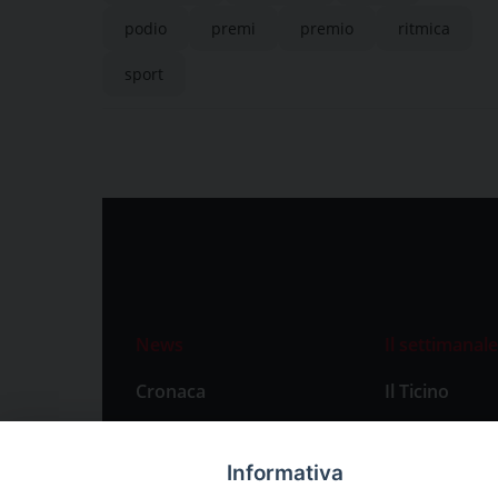
podio
premi
premio
ritmica
sport
News
Il settimanale
Cronaca
Il Ticino
Attualità
Abbonament
Primo Piano
Privacy Polic
Informativa