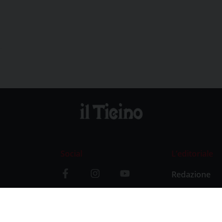
Social
L’editoriale
Redazione
i
Storia
y