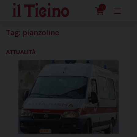
Skip
to
0
content
prodotti
Tag:
pianzoline
ATTUALITÀ