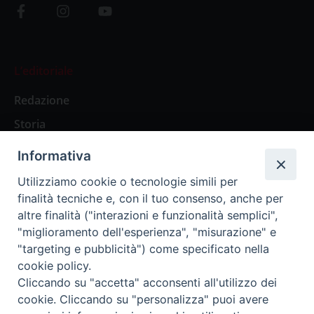
L’editoriale
Redazione
Storia
Informativa
Abbonamenti
Utilizziamo cookie o tecnologie simili per
finalità tecniche e, con il tuo consenso, anche per
Abbonamento Annuale Digitale
altre finalità ("interazioni e funzionalità semplici",
"miglioramento dell'esperienza", "misurazione" e
Abbonamento Annuale Cartaceo
"targeting e pubblicità") come specificato nella
Abbonamento Singola Copia Digitale
cookie policy.
Cliccando su "accetta" acconsenti all'utilizzo dei
cookie. Cliccando su "personalizza" puoi avere