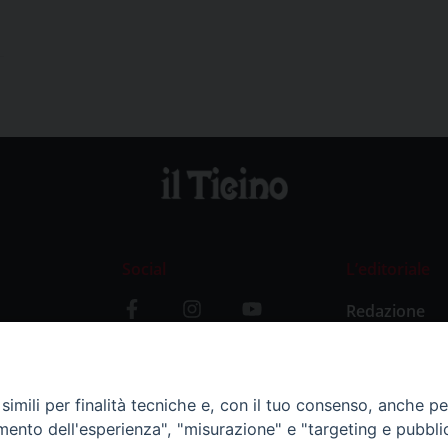
Social
L’editoriale
Redazione
i
Storia
y
imili per finalità tecniche e, con il tuo consenso, anche per 
amento dell'esperienza", "misurazione" e "targeting e pubbli