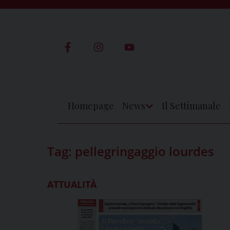
Skip
to
content
Homepage
News
Il Settimanale
Apri
Menu
Tag:
pellegringaggio lourdes
ATTUALITÀ