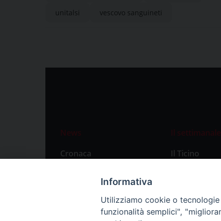
unitalsi
vescovo sanguineti
News
Il settimanale
Cronaca
Il Ticino
Attualità
Abbonament
Informativa
Primo Piano
Privacy Polic
Utilizziamo cookie o tecnologie s
Territorio
funzionalità semplici", "miglior
Città