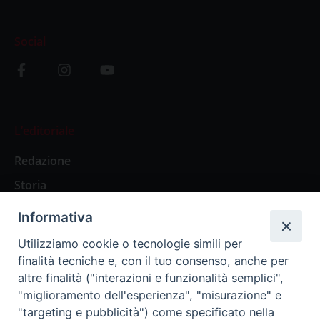
Social
L’editoriale
Redazione
Storia
Informativa
Abbonamenti
Utilizziamo cookie o tecnologie simili per
finalità tecniche e, con il tuo consenso, anche per
Abbonamento Annuale Digitale
altre finalità ("interazioni e funzionalità semplici",
"miglioramento dell'esperienza", "misurazione" e
Abbonamento Annuale Cartaceo
"targeting e pubblicità") come specificato nella