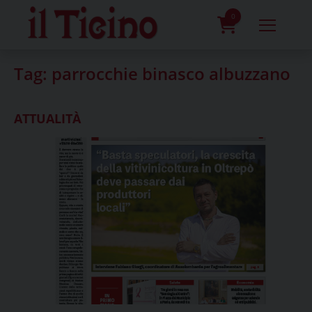
Skip
to
0
content
prodotti
Tag:
parrocchie binasco albuzzano
ATTUALITÀ