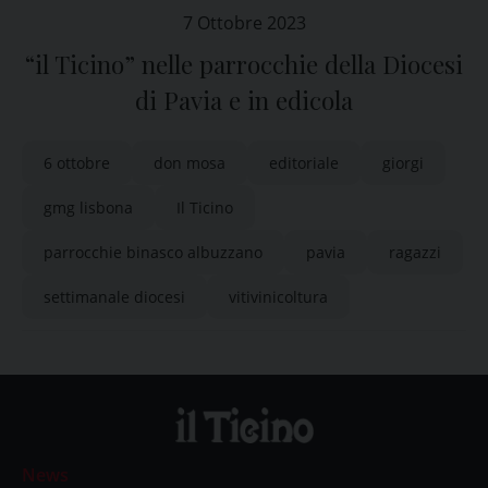
7 Ottobre 2023
“il Ticino” nelle parrocchie della Diocesi
di Pavia e in edicola
6 ottobre
don mosa
editoriale
giorgi
gmg lisbona
Il Ticino
parrocchie binasco albuzzano
pavia
ragazzi
settimanale diocesi
vitivinicoltura
News