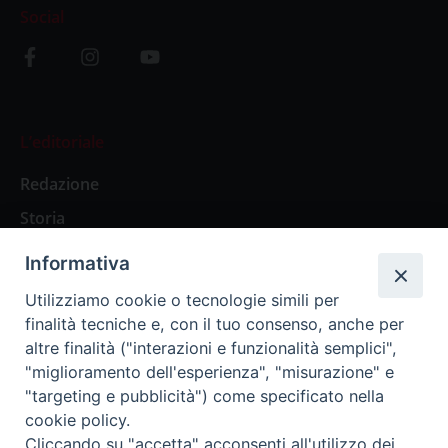
Social
L’editoriale
Redazione
Storia
Informativa
Abbonamenti
Utilizziamo cookie o tecnologie simili per
finalità tecniche e, con il tuo consenso, anche per
Abbonamento Annuale Digitale
altre finalità ("interazioni e funzionalità semplici",
"miglioramento dell'esperienza", "misurazione" e
Abbonamento Annuale Cartaceo
"targeting e pubblicità") come specificato nella
Abbonamento Singola Copia Digitale
cookie policy.
Cliccando su "accetta" acconsenti all'utilizzo dei