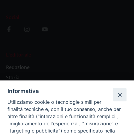
Social
L’editoriale
Redazione
Storia
Informativa
Abbonamenti
Utilizziamo cookie o tecnologie simili per
finalità tecniche e, con il tuo consenso, anche per
Abbonamento Annuale Digitale
altre finalità ("interazioni e funzionalità semplici",
"miglioramento dell'esperienza", "misurazione" e
Abbonamento Annuale Cartaceo
"targeting e pubblicità") come specificato nella