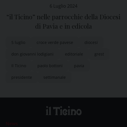
6 Luglio 2024
“il Ticino” nelle parrocchie della Diocesi
di Pavia e in edicola
5 luglio
croce verde pavese
diocesi
don giovanni lodigiani
editoriale
grest
Il Ticino
paolo bottoni
pavia
presidente
settimanale
News