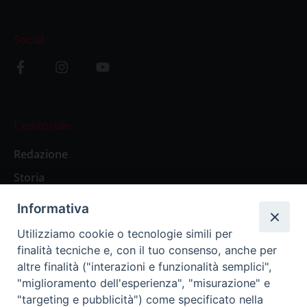
Social
L’editoriale
Redazione
Storia
Informativa
Abbonamenti
Utilizziamo cookie o tecnologie simili per
finalità tecniche e, con il tuo consenso, anche per
Abbonamento Annuale Digitale
altre finalità ("interazioni e funzionalità semplici",
"miglioramento dell'esperienza", "misurazione" e
Abbonamento Annuale Cartaceo
"targeting e pubblicità") come specificato nella