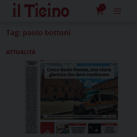
Skip
to
0
content
prodotti
Tag:
paolo bottoni
ATTUALITÀ