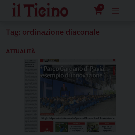
Skip
to
0
content
prodotti
Tag:
ordinazione diaconale
ATTUALITÀ