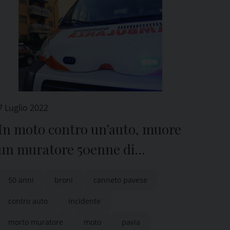
7 Luglio 2022
In moto contro un’auto, muore
un muratore 50enne di
Canneto Pavese
50 anni
broni
canneto pavese
contro auto
incidente
morto muratore
moto
pavia