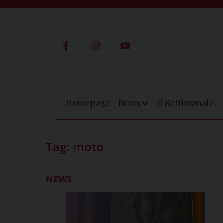
Skip
to
content
Homepage
News
Il Settimanale
Apri
Menu
Tag:
moto
NEWS