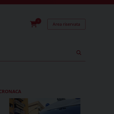
Area riservata
0
prodotti
CRONACA