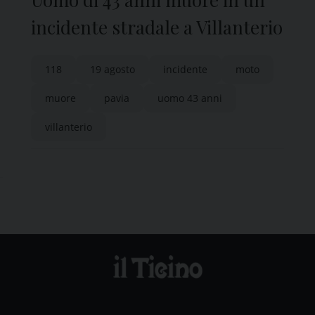
incidente stradale a Villanterio
118
19 agosto
incidente
moto
muore
pavia
uomo 43 anni
villanterio