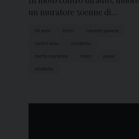
un muratore 50enne di
Canneto Pavese
50 anni
broni
canneto pavese
contro auto
incidente
morto muratore
moto
pavia
stradella