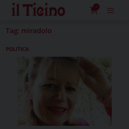
Skip
to
0
content
prodotti
Tag:
miradolo
POLITICA