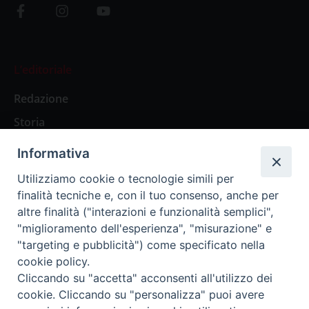
L’editoriale
Redazione
Storia
Informativa
Abbonamenti
Utilizziamo cookie o tecnologie simili per
finalità tecniche e, con il tuo consenso, anche per
Abbonamento Annuale Digitale
altre finalità ("interazioni e funzionalità semplici",
"miglioramento dell'esperienza", "misurazione" e
Abbonamento Annuale Cartaceo
"targeting e pubblicità") come specificato nella
Abbonamento Singola Copia Digitale
cookie policy.
Cliccando su "accetta" acconsenti all'utilizzo dei
cookie. Cliccando su "personalizza" puoi avere