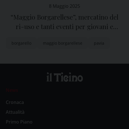
8 Maggio 2025
“Maggio Borgarellese”, mercatino del
ri-uso e tanti eventi per giovani e
famiglie
borgarello
maggio borgarellese
pavia
News
Cronaca
Attualità
Primo Piano