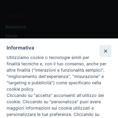
L’editoriale
Redazione
Storia
Informativa
Abbonamenti
Utilizziamo cookie o tecnologie simili per
finalità tecniche e, con il tuo consenso, anche per
Abbonamento Annuale Digitale
altre finalità ("interazioni e funzionalità semplici",
"miglioramento dell'esperienza", "misurazione" e
Abbonamento Annuale Cartaceo
"targeting e pubblicità") come specificato nella
Abbonamento Singola Copia Digitale
cookie policy.
Cliccando su "accetta" acconsenti all'utilizzo dei
cookie. Cliccando su "personalizza" puoi avere
maggiori informazioni sui cookie utilizzati e
personalizzare le tue preferenze. Cliccando su
Redazione: Pavia, Piazza Duomo 11 - tel. 0382.24736 -