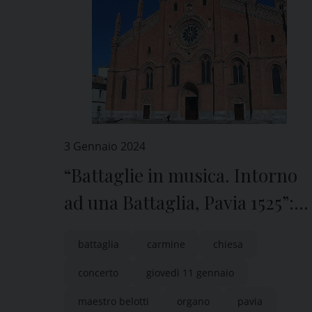
3 Gennaio 2024
“Battaglie in musica. Intorno
ad una Battaglia, Pavia 1525”:
giovedì 11 gennaio il concerto
battaglia
carmine
chiesa
nella chiesa di S.Maria del
concerto
giovedì 11 gennaio
Carmine
maestro belotti
organo
pavia