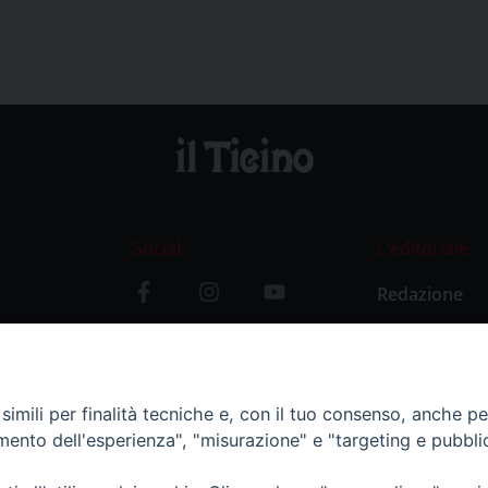
Social
L’editoriale
Redazione
i
Storia
y
imili per finalità tecniche e, con il tuo consenso, anche per 
amento dell'esperienza", "misurazione" e "targeting e pubbli