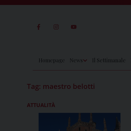
Skip
to
content
Homepage
News
Il Settimanale
Apri
Menu
Tag:
maestro belotti
ATTUALITÀ