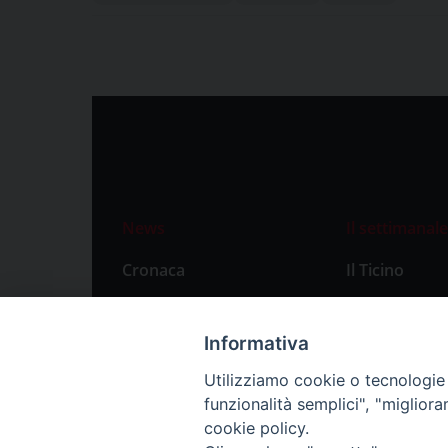
News
Il settimanale
Cronaca
Il Ticino
Attualità
Abbonament
Primo Piano
Privacy Polic
Informativa
Territorio
Utilizziamo cookie o tecnologie s
funzionalità semplici", "miglior
Città
cookie policy.
Politica