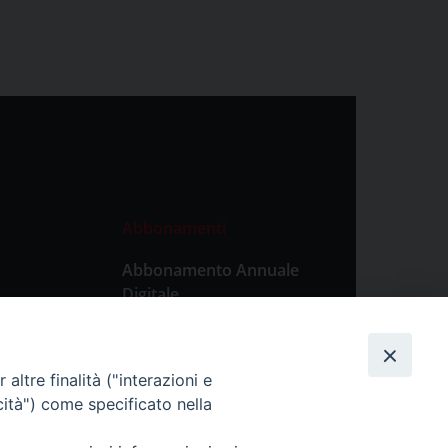
Abbonamenti
Abbonamento Annuale
Digitale
Abbonamento Annuale
Cartaceo
altre finalità ("interazioni e
Abbonamento Singola
cità") come specificato nella
Copia Digitale