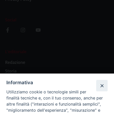
Social
L’editoriale
Redazione
Storia
Informativa
Abbonamenti
Utilizziamo cookie o tecnologie simili per
finalità tecniche e, con il tuo consenso, anche per
Abbonamento Annuale Digitale
altre finalità ("interazioni e funzionalità semplici",
"miglioramento dell'esperienza", "misurazione" e
Abbonamento Annuale Cartaceo