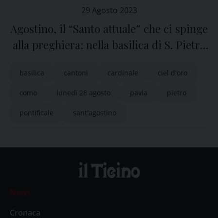
29 Agosto 2023
Agostino, il “Santo attuale” che ci spinge
alla preghiera: nella basilica di S. Pietro
in Ciel d’Oro a Pavia il Solenne
basilica
cantoni
cardinale
ciel d'oro
Pontificale
como
lunedì 28 agosto
pavia
pietro
pontificale
sant'agostino
News
Cronaca