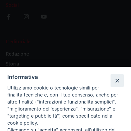
Social
L’editoriale
Redazione
Storia
Informativa
Abbonamenti
Utilizziamo cookie o tecnologie simili per
finalità tecniche e, con il tuo consenso, anche per
Abbonamento Annuale Digitale
altre finalità ("interazioni e funzionalità semplici",
"miglioramento dell'esperienza", "misurazione" e
Abbonamento Annuale Cartaceo
"targeting e pubblicità") come specificato nella
Abbonamento Singola Copia Digitale
cookie policy.
Cliccando su "accetta" acconsenti all'utilizzo dei