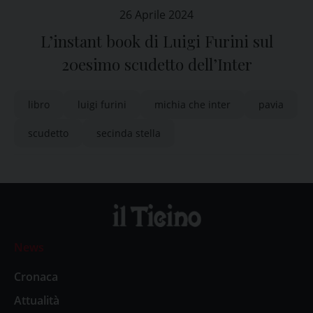
26 Aprile 2024
L’instant book di Luigi Furini sul
20esimo scudetto dell’Inter
libro
luigi furini
michia che inter
pavia
scudetto
secinda stella
News
Cronaca
Attualità