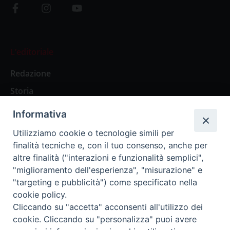
L’editoriale
Redazione
Storia
Informativa
Abbonamenti
Utilizziamo cookie o tecnologie simili per
finalità tecniche e, con il tuo consenso, anche per
Abbonamento Annuale Digitale
altre finalità ("interazioni e funzionalità semplici",
"miglioramento dell'esperienza", "misurazione" e
Abbonamento Annuale Cartaceo
"targeting e pubblicità") come specificato nella
Abbonamento Singola Copia Digitale
cookie policy.
Cliccando su "accetta" acconsenti all'utilizzo dei
cookie. Cliccando su "personalizza" puoi avere