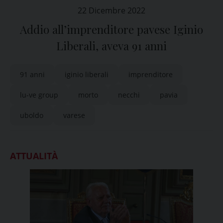
22 Dicembre 2022
Addio all’imprenditore pavese Iginio
Liberali, aveva 91 anni
91 anni
iginio liberali
imprenditore
lu-ve group
morto
necchi
pavia
uboldo
varese
ATTUALITÀ