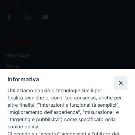
Social
L’editoriale
Redazione
Storia
Informativa
Abbonamenti
Utilizziamo cookie o tecnologie simili per
finalità tecniche e, con il tuo consenso, anche per
Abbonamento Annuale Digitale
altre finalità ("interazioni e funzionalità semplici",
"miglioramento dell'esperienza", "misurazione" e
Abbonamento Annuale Cartaceo
"targeting e pubblicità") come specificato nella
Abbonamento Singola Copia Digitale
cookie policy.
Cliccando su "accetta" acconsenti all'utilizzo dei