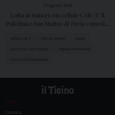
13 Agosto 2024
Lotta ai tumori con cellule CAR-T: il
Policlinico San Matteo di Pavia coinvolto
in un programma di ricerca
cellule car-t
lotto ai tumori
pavia
internazionale
policlinico san matteo
regione lombardia
ricerca internazionale
News
Cronaca