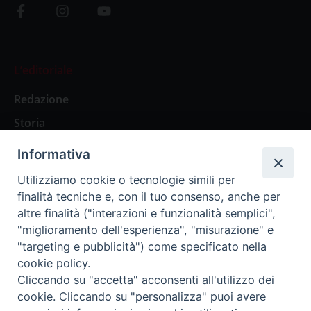
L’editoriale
Redazione
Storia
Informativa
Abbonamenti
Utilizziamo cookie o tecnologie simili per
finalità tecniche e, con il tuo consenso, anche per
Abbonamento Annuale Digitale
altre finalità ("interazioni e funzionalità semplici",
"miglioramento dell'esperienza", "misurazione" e
Abbonamento Annuale Cartaceo
"targeting e pubblicità") come specificato nella
Abbonamento Singola Copia Digitale
cookie policy.
Cliccando su "accetta" acconsenti all'utilizzo dei
cookie. Cliccando su "personalizza" puoi avere