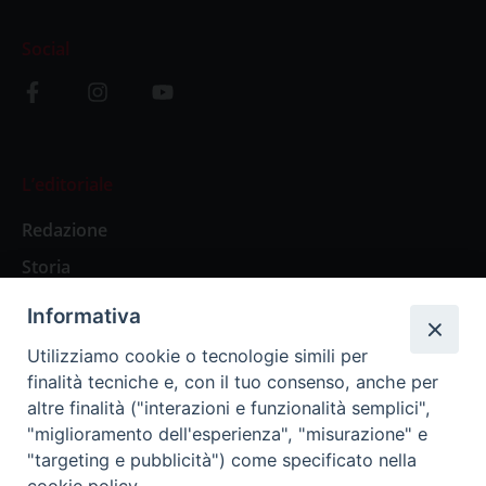
Social
L’editoriale
Redazione
Storia
Informativa
Abbonamenti
Utilizziamo cookie o tecnologie simili per
finalità tecniche e, con il tuo consenso, anche per
Abbonamento Annuale Digitale
altre finalità ("interazioni e funzionalità semplici",
"miglioramento dell'esperienza", "misurazione" e
Abbonamento Annuale Cartaceo
"targeting e pubblicità") come specificato nella
Abbonamento Singola Copia Digitale