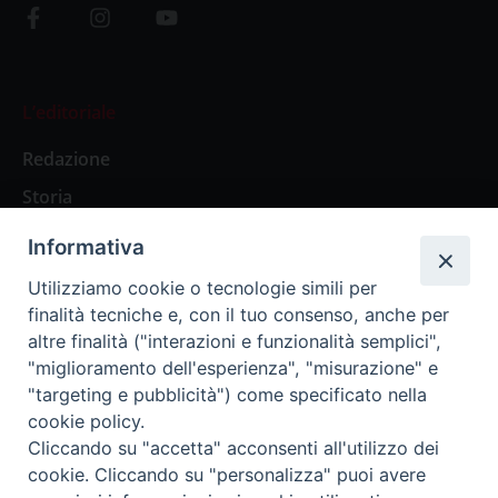
L’editoriale
Redazione
Storia
Informativa
Abbonamenti
Utilizziamo cookie o tecnologie simili per
finalità tecniche e, con il tuo consenso, anche per
Abbonamento Annuale Digitale
altre finalità ("interazioni e funzionalità semplici",
"miglioramento dell'esperienza", "misurazione" e
Abbonamento Annuale Cartaceo
"targeting e pubblicità") come specificato nella
Abbonamento Singola Copia Digitale
cookie policy.
Cliccando su "accetta" acconsenti all'utilizzo dei
cookie. Cliccando su "personalizza" puoi avere