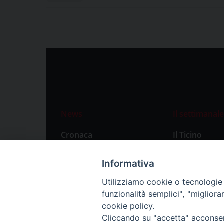
News
Il settimanale
Cronaca
Il Ticino
Attualità
Abbonament
Informativa
Primo Piano
Privacy Polic
Utilizziamo cookie o tecnologie s
Territorio
funzionalità semplici", "miglior
Città
cookie policy.
Cliccando su "accetta" acconsent
Politica