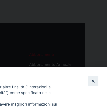
Abbonamenti
Abbonamento Annuale
Digitale
Abbonamento Annuale
Cartaceo
altre finalità ("interazioni e
Abbonamento Singola
cità") come specificato nella
Copia Digitale
 avere maggiori informazioni sui