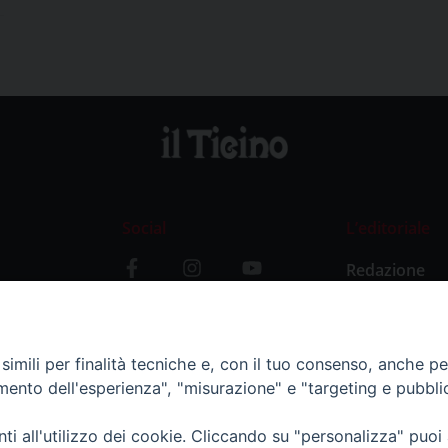
Social
L’editoriale
Redazione
i
Storia
y
imili per finalità tecniche e, con il tuo consenso, anche per 
amento dell'esperienza", "misurazione" e "targeting e pubbli
i all'utilizzo dei cookie. Cliccando su "personalizza" puoi