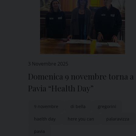
3 Novembre 2025
Domenica 9 novembre torna a
Pavia “Health Day”
9 novembre
di bella
gregorini
haelth day
here you can
palaravizza
pavia