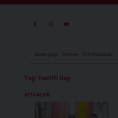
Skip
to
content
Homepage
News
Il Settimanale
Apri
Menu
Tag:
haelth day
ATTUALITÀ