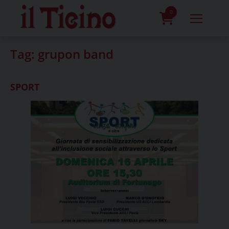
Skip
to
0
content
prodotti
Tag:
grupon band
SPORT