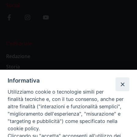
Social
L’editoriale
Redazione
Storia
Informativa
Abbonamenti
Utilizziamo cookie o tecnologie simili per
finalità tecniche e, con il tuo consenso, anche per
Abbonamento Annuale Digitale
altre finalità ("interazioni e funzionalità semplici",
"miglioramento dell'esperienza", "misurazione" e
Abbonamento Annuale Cartaceo
"targeting e pubblicità") come specificato nella
Abbonamento Singola Copia Digitale
cookie policy.
Cliccando su "accetta" acconsenti all'utilizzo dei