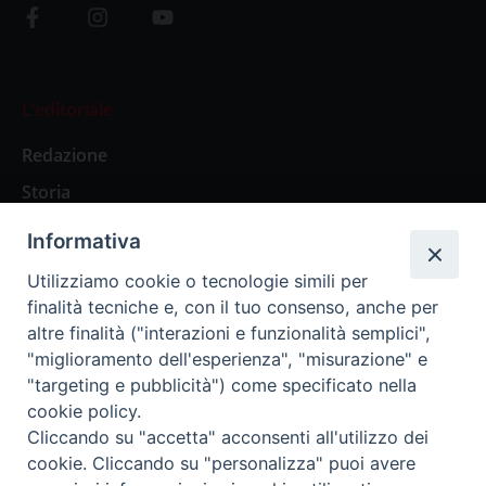
L’editoriale
Redazione
Storia
Informativa
Abbonamenti
Utilizziamo cookie o tecnologie simili per
finalità tecniche e, con il tuo consenso, anche per
Abbonamento Annuale Digitale
altre finalità ("interazioni e funzionalità semplici",
"miglioramento dell'esperienza", "misurazione" e
Abbonamento Annuale Cartaceo
"targeting e pubblicità") come specificato nella
Abbonamento Singola Copia Digitale
cookie policy.
Cliccando su "accetta" acconsenti all'utilizzo dei
cookie. Cliccando su "personalizza" puoi avere