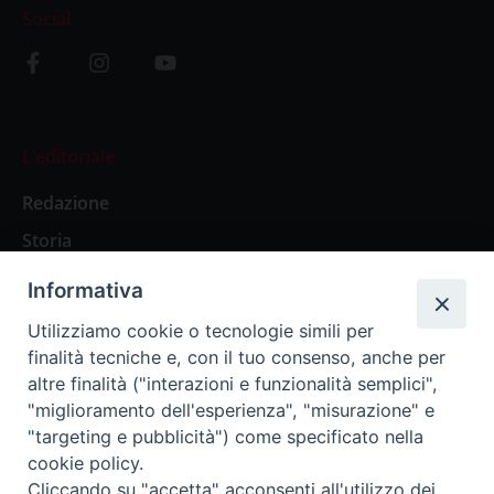
Social
L’editoriale
Redazione
Storia
Informativa
Abbonamenti
Utilizziamo cookie o tecnologie simili per
finalità tecniche e, con il tuo consenso, anche per
Abbonamento Annuale Digitale
altre finalità ("interazioni e funzionalità semplici",
"miglioramento dell'esperienza", "misurazione" e
Abbonamento Annuale Cartaceo
"targeting e pubblicità") come specificato nella
Abbonamento Singola Copia Digitale
cookie policy.
Cliccando su "accetta" acconsenti all'utilizzo dei