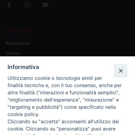
L’editoriale
Redazione
Storia
Informativa
Abbonamenti
Utilizziamo cookie o tecnologie simili per
finalità tecniche e, con il tuo consenso, anche per
Abbonamento Annuale Digitale
altre finalità ("interazioni e funzionalità semplici",
"miglioramento dell'esperienza", "misurazione" e
Abbonamento Annuale Cartaceo
"targeting e pubblicità") come specificato nella
Abbonamento Singola Copia Digitale
cookie policy.
Cliccando su "accetta" acconsenti all'utilizzo dei
cookie. Cliccando su "personalizza" puoi avere