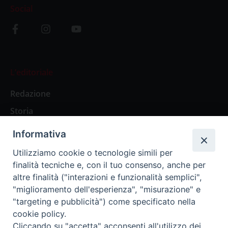
Social
L’editoriale
Redazione
Storia
Informativa
Abbonamenti
Utilizziamo cookie o tecnologie simili per
finalità tecniche e, con il tuo consenso, anche per
Abbonamento Annuale Digitale
altre finalità ("interazioni e funzionalità semplici",
"miglioramento dell'esperienza", "misurazione" e
Abbonamento Annuale Cartaceo
"targeting e pubblicità") come specificato nella
Abbonamento Singola Copia Digitale
cookie policy.
Cliccando su "accetta" acconsenti all'utilizzo dei