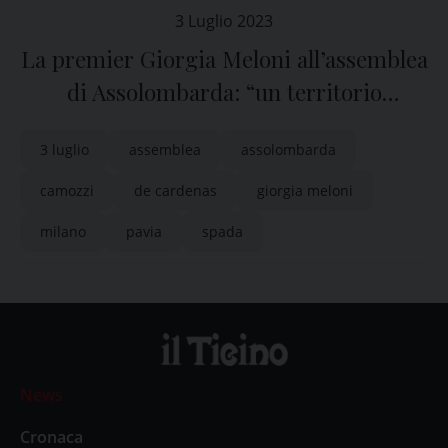
3 Luglio 2023
La premier Giorgia Meloni all’assemblea
di Assolombarda: “un territorio
imprenditoriale di grande valore”
3 luglio
assemblea
assolombarda
camozzi
de cardenas
giorgia meloni
milano
pavia
spada
News
Cronaca