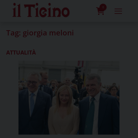
Skip
to
0
content
prodotti
Tag:
giorgia meloni
ATTUALITÀ