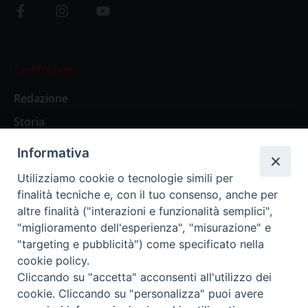
L’editoriale
Redazione
Storia
Informativa
Abbonamenti
Utilizziamo cookie o tecnologie simili per
finalità tecniche e, con il tuo consenso, anche per
Abbonamento Annuale Digitale
altre finalità ("interazioni e funzionalità semplici",
"miglioramento dell'esperienza", "misurazione" e
Abbonamento Annuale Cartaceo
"targeting e pubblicità") come specificato nella
Abbonamento Singola Copia Digitale
cookie policy.
Cliccando su "accetta" acconsenti all'utilizzo dei
cookie. Cliccando su "personalizza" puoi avere