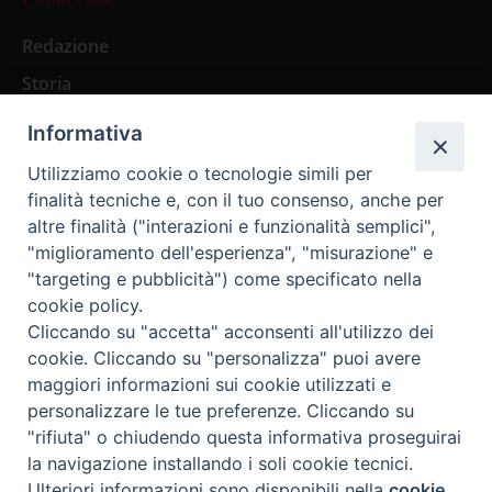
Redazione
Storia
Informativa
Abbonamenti
Utilizziamo cookie o tecnologie simili per
finalità tecniche e, con il tuo consenso, anche per
Abbonamento Annuale Digitale
altre finalità ("interazioni e funzionalità semplici",
"miglioramento dell'esperienza", "misurazione" e
Abbonamento Annuale Cartaceo
"targeting e pubblicità") come specificato nella
Abbonamento Singola Copia Digitale
cookie policy.
Cliccando su "accetta" acconsenti all'utilizzo dei
cookie. Cliccando su "personalizza" puoi avere
maggiori informazioni sui cookie utilizzati e
personalizzare le tue preferenze. Cliccando su
Redazione: Pavia, Piazza Duomo 11 - tel. 0382.24736 -
"rifiuta" o chiudendo questa informativa proseguirai
amministrazione@ilticino.it - repossi@ilticino.it - P.
la navigazione installando i soli cookie tecnici.
IVA: 00213430184
Preferenze Cookie
Ulteriori informazioni sono disponibili nella
cookie