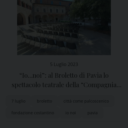
5 Luglio 2023
“Io…noi”: al Broletto di Pavia lo
spettacolo teatrale della “Compagnia
dell’Aglio”
7 luglio
broletto
città come palcoscenico
fondazione costantino
io noi
pavia