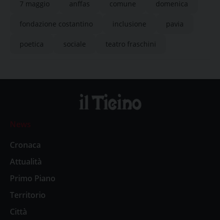
7 maggio
anffas
comune
domenica
fondazione costantino
inclusione
pavia
poetica
sociale
teatro fraschini
News
Cronaca
Attualità
Primo Piano
Territorio
Città