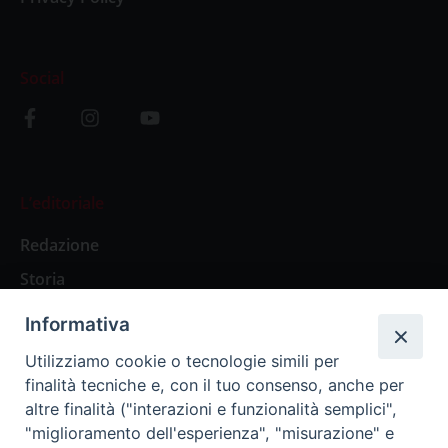
Social
L’editoriale
Redazione
Storia
Informativa
Abbonamenti
Utilizziamo cookie o tecnologie simili per
finalità tecniche e, con il tuo consenso, anche per
Abbonamento Annuale Digitale
altre finalità ("interazioni e funzionalità semplici",
"miglioramento dell'esperienza", "misurazione" e
Abbonamento Annuale Cartaceo