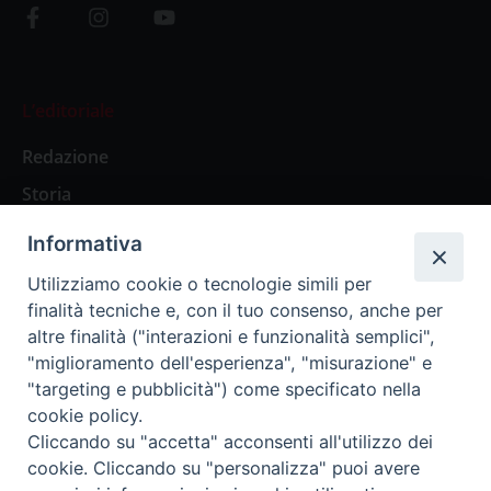
L’editoriale
Redazione
Storia
Informativa
Abbonamenti
Utilizziamo cookie o tecnologie simili per
finalità tecniche e, con il tuo consenso, anche per
Abbonamento Annuale Digitale
altre finalità ("interazioni e funzionalità semplici",
"miglioramento dell'esperienza", "misurazione" e
Abbonamento Annuale Cartaceo
"targeting e pubblicità") come specificato nella
Abbonamento Singola Copia Digitale
cookie policy.
Cliccando su "accetta" acconsenti all'utilizzo dei
cookie. Cliccando su "personalizza" puoi avere