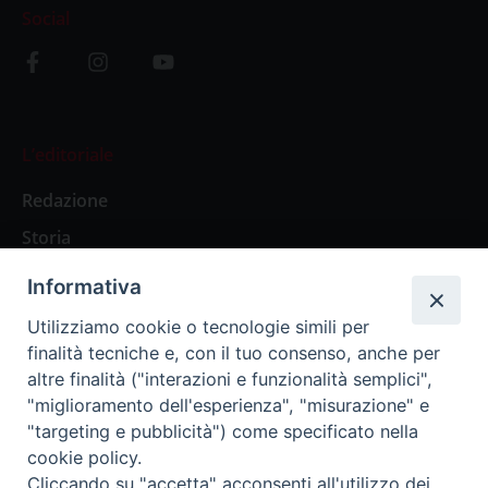
Social
L’editoriale
Redazione
Storia
Informativa
Abbonamenti
Utilizziamo cookie o tecnologie simili per
finalità tecniche e, con il tuo consenso, anche per
Abbonamento Annuale Digitale
altre finalità ("interazioni e funzionalità semplici",
"miglioramento dell'esperienza", "misurazione" e
Abbonamento Annuale Cartaceo
"targeting e pubblicità") come specificato nella
Abbonamento Singola Copia Digitale
cookie policy.
Cliccando su "accetta" acconsenti all'utilizzo dei