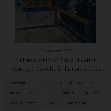
2 Novembre 2022
L’ultimo saluto di Pavia al dottor
Giuseppe Braschi, il “farmacista del
Crosione”
2 novembre
chiesa
don roberto romani
farmacista crosione
figlio roberto
funerale
giuseppe braschi
pavia
san genesio