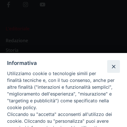
L’editoriale
Redazione
Storia
Informativa
Abbonamenti
Utilizziamo cookie o tecnologie simili per
finalità tecniche e, con il tuo consenso, anche per
Abbonamento Annuale Digitale
altre finalità ("interazioni e funzionalità semplici",
"miglioramento dell'esperienza", "misurazione" e
Abbonamento Annuale Cartaceo
"targeting e pubblicità") come specificato nella
Abbonamento Singola Copia Digitale
cookie policy.
Cliccando su "accetta" acconsenti all'utilizzo dei
cookie. Cliccando su "personalizza" puoi avere