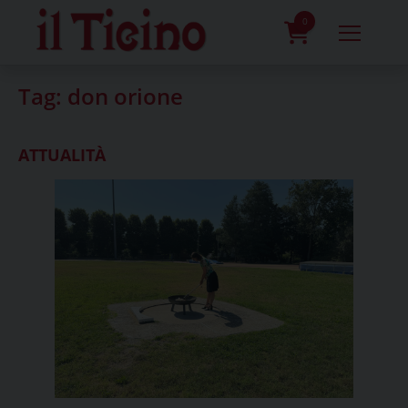
Skip
to
0
content
prodotti
Tag:
don orione
ATTUALITÀ