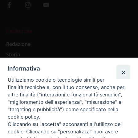
L’editoriale
Redazione
Storia
Informativa
Abbonamenti
Utilizziamo cookie o tecnologie simili per
finalità tecniche e, con il tuo consenso, anche per
Abbonamento Annuale Digitale
altre finalità ("interazioni e funzionalità semplici",
"miglioramento dell'esperienza", "misurazione" e
Abbonamento Annuale Cartaceo
"targeting e pubblicità") come specificato nella
Abbonamento Singola Copia Digitale
cookie policy.
Cliccando su "accetta" acconsenti all'utilizzo dei
cookie. Cliccando su "personalizza" puoi avere