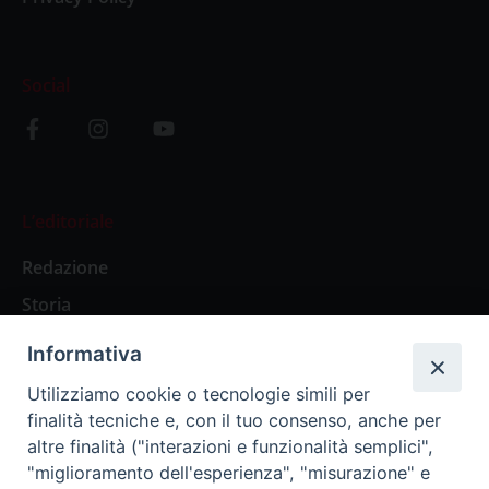
Social
L’editoriale
Redazione
Storia
Informativa
Abbonamenti
Utilizziamo cookie o tecnologie simili per
finalità tecniche e, con il tuo consenso, anche per
Abbonamento Annuale Digitale
altre finalità ("interazioni e funzionalità semplici",
"miglioramento dell'esperienza", "misurazione" e
Abbonamento Annuale Cartaceo