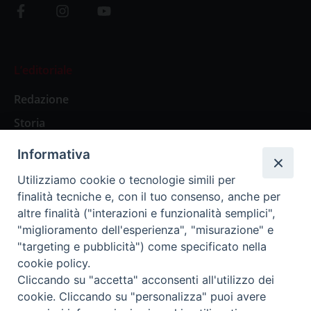
L’editoriale
Redazione
Storia
Informativa
Abbonamenti
Utilizziamo cookie o tecnologie simili per
finalità tecniche e, con il tuo consenso, anche per
Abbonamento Annuale Digitale
altre finalità ("interazioni e funzionalità semplici",
"miglioramento dell'esperienza", "misurazione" e
Abbonamento Annuale Cartaceo
"targeting e pubblicità") come specificato nella
Abbonamento Singola Copia Digitale
cookie policy.
Cliccando su "accetta" acconsenti all'utilizzo dei
cookie. Cliccando su "personalizza" puoi avere