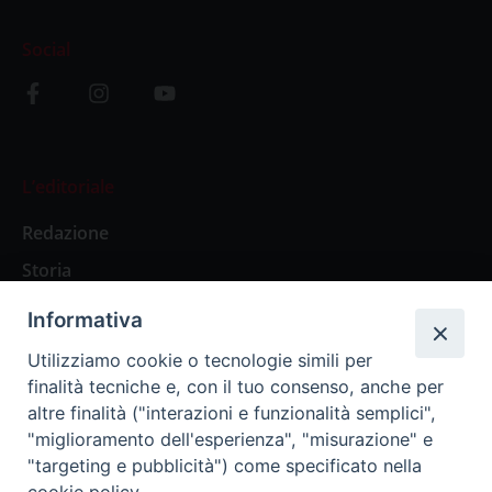
Social
L’editoriale
Redazione
Storia
Informativa
Abbonamenti
Utilizziamo cookie o tecnologie simili per
finalità tecniche e, con il tuo consenso, anche per
Abbonamento Annuale Digitale
altre finalità ("interazioni e funzionalità semplici",
"miglioramento dell'esperienza", "misurazione" e
Abbonamento Annuale Cartaceo
"targeting e pubblicità") come specificato nella
Abbonamento Singola Copia Digitale